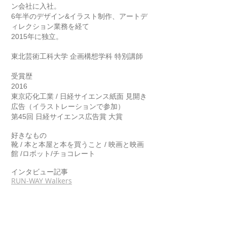
ン会社に入社。
6年半のデザイン&イラスト制作、アートデ
ィレクション業務を経て
2015年に独立。
東北芸術工科大学 企画構想学科 特別講師
受賞歴
2016
東京応化工業 / 日経サイエンス紙面 見開き
広告（イラストレーションで参加）
第45回 日経サイエンス広告賞 大賞
好きなもの
靴 / 本と本屋と本を買うこと /
映画と映画
館 /ロボット/チョコレート
インタビュー記事
RUN-WAY Walkers
Visual maker / Designer / Illustrator