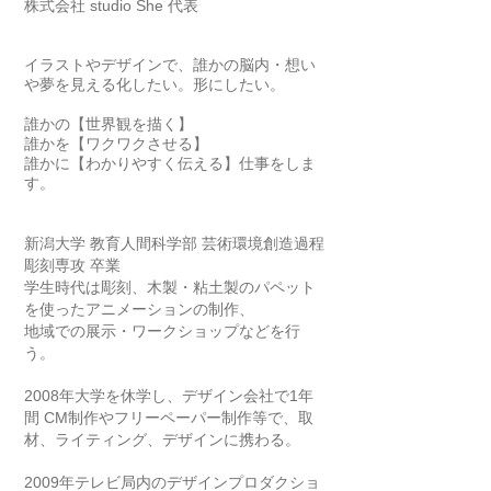
株式会社 studio She
代表
イラストやデザインで、誰かの脳内・想い
や夢を見える化したい。形にしたい。
誰かの【世界観を描く】
誰かを【ワクワクさせる】
誰かに【わかりやすく伝える】仕事をしま
す。
新潟大学 教育人間科学部 芸術環境創造過程
彫刻専攻 卒業
学生時代は彫刻、木製・粘土製のパペット
を使ったアニメーションの制作、
地域での展示・ワークショップなどを行
う。
2008年大学を休学し、デザイン会社で1年
間 CM制作やフリーペーパー制作等で、取
材、ライティング、デザインに携わる。
2009年テレビ局内のデザインプロダクショ